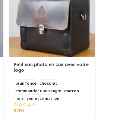
Petit sac photo en cuir avec votre
Harnais de c
logo
élevé
$
118
brun foncé
chocolat
commander une sangle
marron
noir
vignette marron
$
200