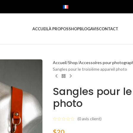
FRANÇAIS
ACCUEIL
À PROPOS
SHOP
BLOG
AVIS
CONTACT
Accueil
Shop
Accessoires pour photograp
Sangles pour le troisième appareil photo
Sangles pour le
photo
(
0
avis client)
$
20