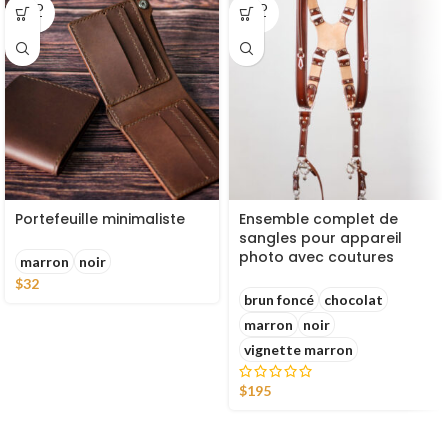
SOLD
SOLD
OUT
OUT
Portefeuille minimaliste
Ensemble complet de
sangles pour appareil
photo avec coutures
marron
noir
$
32
brun foncé
chocolat
marron
noir
vignette marron
$
195