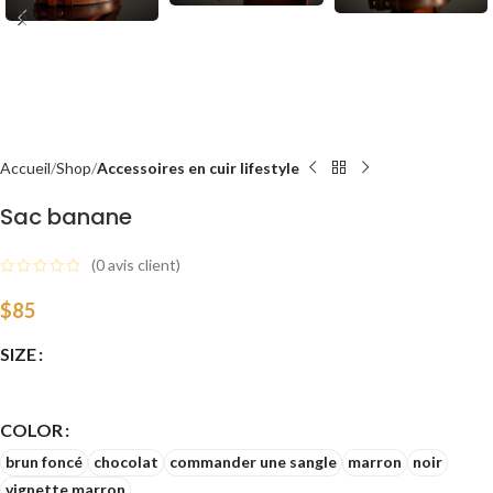
Accueil
Shop
Accessoires en cuir lifestyle
Sac banane
(
0
avis client)
$
85
SIZE
COLOR
brun foncé
chocolat
commander une sangle
marron
noir
vignette marron