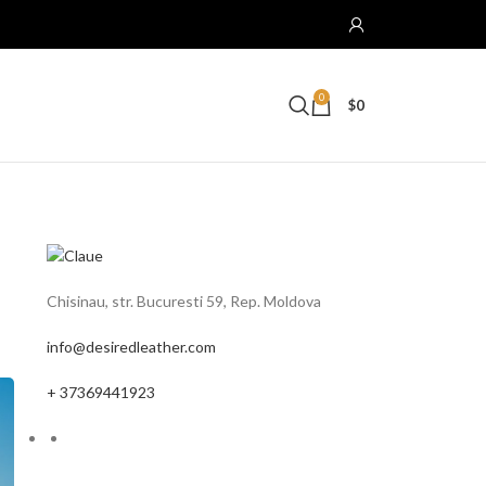
0
$
0
Chisinau, str. Bucuresti 59, Rep. Moldova
info@desiredleather.com
+ 37369441923