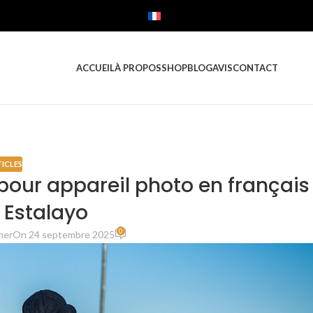
FRANÇAIS
ACCUEIL
À PROPOS
SHOP
BLOG
AVIS
CONTACT
ICLES
pour appareil photo en français
 Estalayo
0
her
On 24 septembre 2025