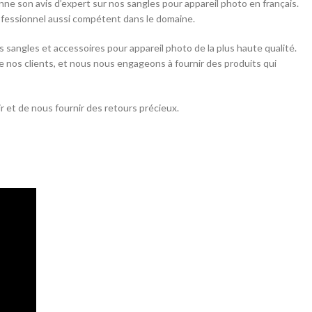
ne son avis d’expert sur nos sangles pour appareil photo en français.
ofessionnel aussi compétent dans le domaine.
sangles et accessoires pour appareil photo de la plus haute qualité.
 nos clients, et nous nous engageons à fournir des produits qui
r et de nous fournir des retours précieux.