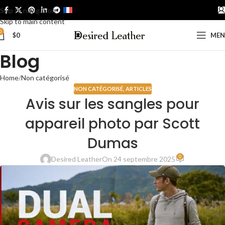
Skip to navigation
FRANÇAIS
Skip to main content
0
$
0
ME
Blog
Home
Non catégorisé
NON CATÉGORISÉ
,
ARTICLES
Avis sur les sangles pour
appareil photo par Scott
Dumas
0
Desired Leather
On 24 septembre 2025