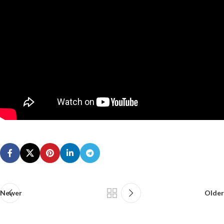
Newer
Older