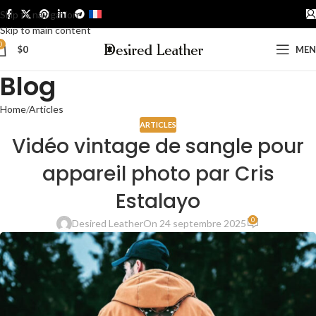
Skip to navigation
FRANÇAIS
Skip to main content
0
$
0
ME
Blog
Home
Articles
ARTICLES
Vidéo vintage de sangle pour
appareil photo par Cris
Estalayo
0
Desired Leather
On 24 septembre 2025