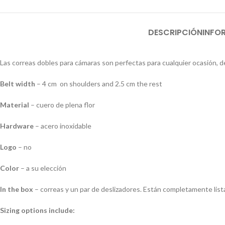
DESCRIPCIÓN
INFO
Las correas dobles para cámaras son perfectas para cualquier ocasión, de
Belt width
– 4 cm on shoulders and 2.5 cm the rest
Material
– cuero de plena flor
Hardware
– acero inoxidable
Logo
– no
Color
– a su elección
In the box
– correas y un par de deslizadores. Están completamente list
Sizing options include: