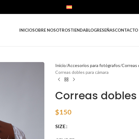
ESPAÑOL
INICIO
SOBRE NOSOTROS
TIENDA
BLOG
RESEÑAS
CONTACTO
Inicio
Accesorios para fotógrafos
Correas 
Correas dobles para cámara
Correas doble
$
150
SIZE