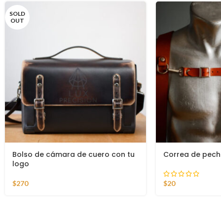
SOLD
OUT
Bolso de cámara de cuero con tu
Correa de pec
logo
$
270
$
20