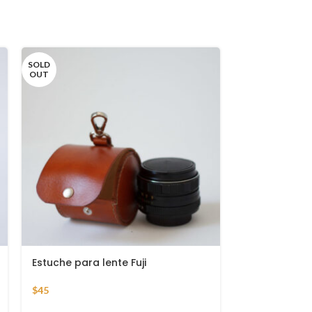
SOLD
SOLD
OUT
OUT
Estuche para lente Fuji
Correa para
degradado
$
45