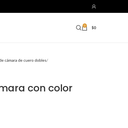
0
$
0
de cámara de cuero dobles
mara con color