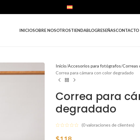
ESPAÑOL
INICIO
SOBRE NOSOTROS
TIENDA
BLOG
RESEÑAS
CONTACTO
Inicio
Accesorios para fotógrafos
Correas 
Correa para cámara con color degradado
Correa para cá
degradado
(
0
valoraciones de clientes)
$
118