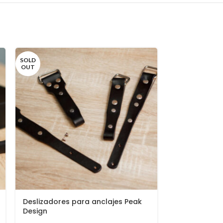
SOLD
SOLD
OUT
OUT
Deslizadores para anclajes Peak
Arnés de cá
Design
con anchura
combinada