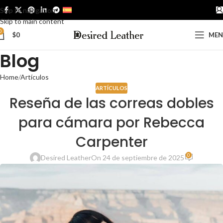
Skip to navigation
ESPAÑOL
Skip to main content
0
$
0
ME
Blog
Home
Artículos
ARTÍCULOS
Reseña de las correas dobles
para cámara por Rebecca
Carpenter
0
Desired Leather
On 24 de septiembre de 2025