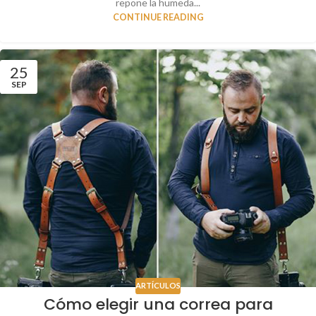
repone la humeda...
CONTINUE READING
25
SEP
ARTÍCULOS
Cómo elegir una correa para