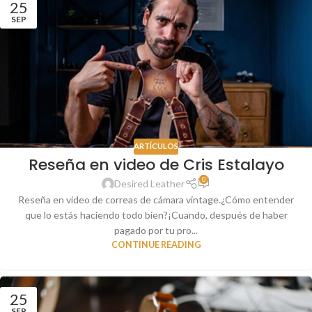
25
SEP
ARTÍCULOS
Reseña en video de Cris Estalayo
0
Desired Leather
Reseña en video de correas de cámara vintage.¿Cómo entender
que lo estás haciendo todo bien?¡Cuando, después de haber
pagado por tu pro...
CONTINUE READING
25
SEP