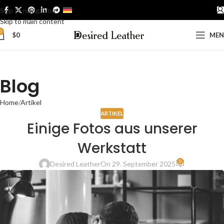
Skip to navigation
DEUTSCH
Skip to main content
0
$
0
ME
Blog
Home
Artikel
ARTIKEL
Einige Fotos aus unserer
Werkstatt
0
Desired Leather
On 29. September 2025